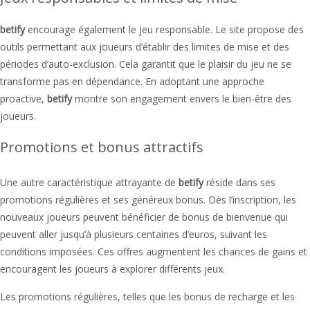
betify
encourage également le jeu responsable. Le site propose des
outils permettant aux joueurs d’établir des limites de mise et des
périodes d’auto-exclusion. Cela garantit que le plaisir du jeu ne se
transforme pas en dépendance. En adoptant une approche
proactive,
betify
montre son engagement envers le bien-être des
joueurs.
Promotions et bonus attractifs
Une autre caractéristique attrayante de
betify
réside dans ses
promotions régulières et ses généreux bonus. Dès l’inscription, les
nouveaux joueurs peuvent bénéficier de bonus de bienvenue qui
peuvent aller jusqu’à plusieurs centaines d’euros, suivant les
conditions imposées. Ces offres augmentent les chances de gains et
encouragent les joueurs à explorer différents jeux.
Les promotions régulières, telles que les bonus de recharge et les