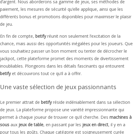
d’argent. Nous aborderons sa gamme de jeux, ses méthodes de
paiement, les mesures de sécurité qu’elle applique, ainsi que les
différents bonus et promotions disponibles pour maximiser le plaisir
de jeu.
En fin de compte,
betify
réunit non seulement l’excitation de la
chance, mais aussi des opportunités inégalées pour les joueurs. Que
vous souhaitiez passer un bon moment ou tenter de décrocher le
jackpot, cette plateforme promet des moments de divertissement
inoubliables. Plongeons dans les détails fascinants qui entourent
betify
et découvrons tout ce qu’il a à offrir.
Une vaste sélection de jeux passionnants
Le premier attrait de
betify
réside indéniablement dans sa sélection
de jeux. La plateforme propose une variété impressionnante qui
permet à chaque joueur de trouver ce qu’il cherche. Des
machines à
sous
aux
jeux de table
, en passant par les
jeux en direct
, il y en a
pour tous les goûts. Chaque catégorie est soigneusement curée