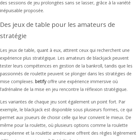
des sessions de jeu prolongées sans se lasser, grâce à la variété
inépuisable proposée.
Des jeux de table pour les amateurs de
stratégie
Les jeux de table, quant à eux, attirent ceux qui recherchent une
expérience plus stratégique. Les amateurs de blackjack peuvent
tester leurs compétences en gestion de la bankroll, tandis que les
passionnés de roulette peuvent se plonger dans les stratégies de
mise complexes.
betify
offre une expérience immersive où
l’adrénaline de la mise en jeu rencontre la réflexion stratégique.
Les variantes de chaque jeu sont également un point fort. Par
exemple, le blackjack est disponible sous plusieurs formes, ce qui
permet aux joueurs de choisir celle qui leur convient le mieux. De
même pour la roulette, où plusieurs options comme la roulette
européenne et la roulette américaine offrent des règles légèrement