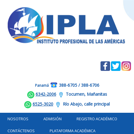
388-6705 / 388-6706
Panamá
6342-2006
Tocumen, Mañanitas
6525-3020
Río Abajo, calle principal
NOSOTROS
ADMISIÓN
REGISTRO ACADÉMICO
CONTÁCTENOS
PLATAFORMA ACADÉMICA