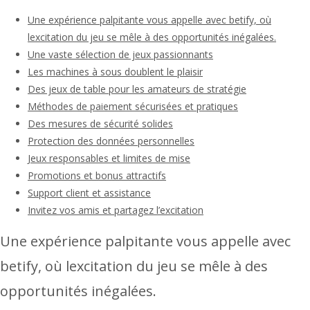
Une expérience palpitante vous appelle avec betify, où
lexcitation du jeu se mêle à des opportunités inégalées.
Une vaste sélection de jeux passionnants
Les machines à sous doublent le plaisir
Des jeux de table pour les amateurs de stratégie
Méthodes de paiement sécurisées et pratiques
Des mesures de sécurité solides
Protection des données personnelles
Jeux responsables et limites de mise
Promotions et bonus attractifs
Support client et assistance
Invitez vos amis et partagez l’excitation
Une expérience palpitante vous appelle avec
betify, où lexcitation du jeu se mêle à des
opportunités inégalées.