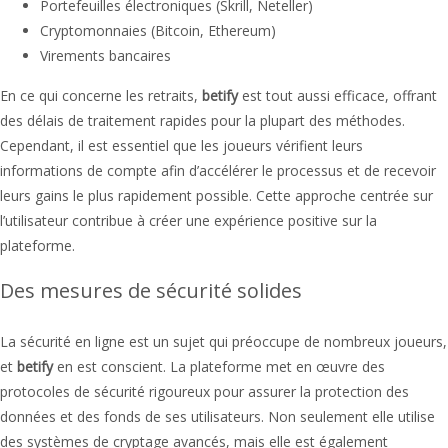
Portefeuilles électroniques (Skrill, Neteller)
Cryptomonnaies (Bitcoin, Ethereum)
Virements bancaires
En ce qui concerne les retraits,
betify
est tout aussi efficace, offrant
des délais de traitement rapides pour la plupart des méthodes.
Cependant, il est essentiel que les joueurs vérifient leurs
informations de compte afin d’accélérer le processus et de recevoir
leurs gains le plus rapidement possible. Cette approche centrée sur
l’utilisateur contribue à créer une expérience positive sur la
plateforme.
Des mesures de sécurité solides
La sécurité en ligne est un sujet qui préoccupe de nombreux joueurs,
et
betify
en est conscient. La plateforme met en œuvre des
protocoles de sécurité rigoureux pour assurer la protection des
données et des fonds de ses utilisateurs. Non seulement elle utilise
des systèmes de cryptage avancés, mais elle est également