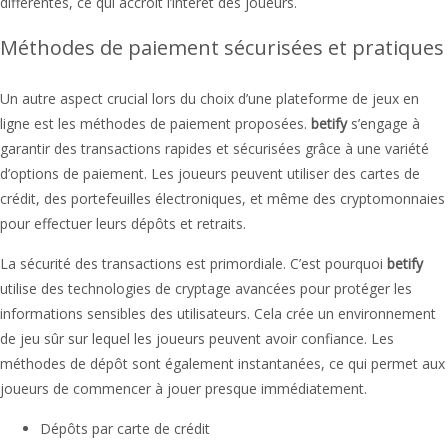
différentes, ce qui accroît l’intérêt des joueurs.
Méthodes de paiement sécurisées et pratiques
Un autre aspect crucial lors du choix d’une plateforme de jeux en
ligne est les méthodes de paiement proposées.
betify
s’engage à
garantir des transactions rapides et sécurisées grâce à une variété
d’options de paiement. Les joueurs peuvent utiliser des cartes de
crédit, des portefeuilles électroniques, et même des cryptomonnaies
pour effectuer leurs dépôts et retraits.
La sécurité des transactions est primordiale. C’est pourquoi
betify
utilise des technologies de cryptage avancées pour protéger les
informations sensibles des utilisateurs. Cela crée un environnement
de jeu sûr sur lequel les joueurs peuvent avoir confiance. Les
méthodes de dépôt sont également instantanées, ce qui permet aux
joueurs de commencer à jouer presque immédiatement.
Dépôts par carte de crédit