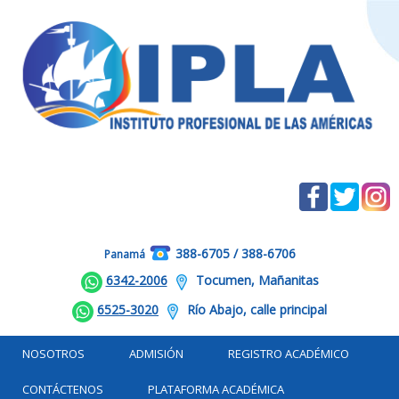
388-6705 / 388-6706
Panamá
6342-2006
Tocumen, Mañanitas
6525-3020
Río Abajo, calle principal
NOSOTROS
ADMISIÓN
REGISTRO ACADÉMICO
CONTÁCTENOS
PLATAFORMA ACADÉMICA