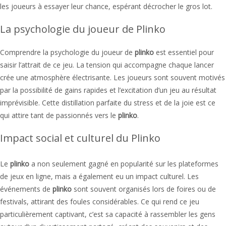
les joueurs à essayer leur chance, espérant décrocher le gros lot.
La psychologie du joueur de Plinko
Comprendre la psychologie du joueur de
plinko
est essentiel pour
saisir l’attrait de ce jeu. La tension qui accompagne chaque lancer
crée une atmosphère électrisante. Les joueurs sont souvent motivés
par la possibilité de gains rapides et l’excitation d’un jeu au résultat
imprévisible. Cette distillation parfaite du stress et de la joie est ce
qui attire tant de passionnés vers le
plinko
.
Impact social et culturel du Plinko
Le
plinko
a non seulement gagné en popularité sur les plateformes
de jeux en ligne, mais a également eu un impact culturel. Les
événements de
plinko
sont souvent organisés lors de foires ou de
festivals, attirant des foules considérables. Ce qui rend ce jeu
particulièrement captivant, c’est sa capacité à rassembler les gens