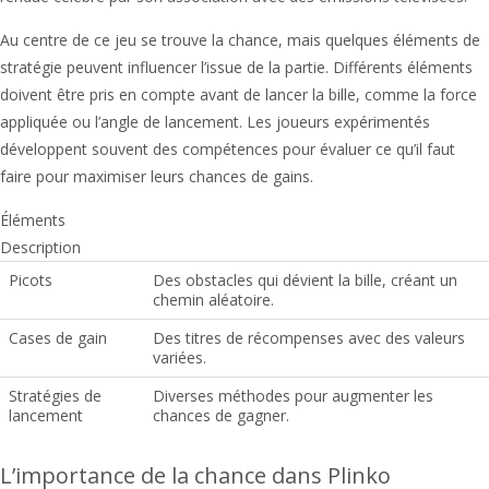
Au centre de ce jeu se trouve la chance, mais quelques éléments de
stratégie peuvent influencer l’issue de la partie. Différents éléments
doivent être pris en compte avant de lancer la bille, comme la force
appliquée ou l’angle de lancement. Les joueurs expérimentés
développent souvent des compétences pour évaluer ce qu’il faut
faire pour maximiser leurs chances de gains.
Éléments
Description
Picots
Des obstacles qui dévient la bille, créant un
chemin aléatoire.
Cases de gain
Des titres de récompenses avec des valeurs
variées.
Stratégies de
Diverses méthodes pour augmenter les
lancement
chances de gagner.
L’importance de la chance dans Plinko