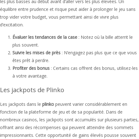
les plus basses au début avant d’aller vers les plus élevées. Un
équilibre entre prudence et risque peut aider à prolonger le jeu sans
trop vider votre budget, vous permettant ainsi de vivre plus
d’excitation.
Évaluer les tendances de la case
: Notez où la bille atterrit le
plus souvent.
Suivre les mises de près
: N’engagez pas plus que ce que vous
êtes prêt à perdre.
Profiter des bonus
: Certains cas offrent des bonus, utilisez-les
à votre avantage.
Les jackpots de Plinko
Les jackpots dans le
plinko
peuvent varier considérablement en
fonction de la plateforme de jeu et de sa popularité. Dans de
nombreux casinos, les jackpots sont accumulés sur plusieurs parties,
offrant ainsi des récompenses qui peuvent atteindre des sommets
impressionnants. Cette opportunité de gains élevés pousse souvent