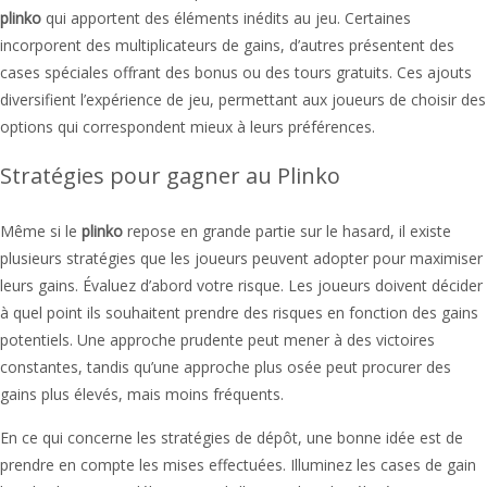
plinko
qui apportent des éléments inédits au jeu. Certaines
incorporent des multiplicateurs de gains, d’autres présentent des
cases spéciales offrant des bonus ou des tours gratuits. Ces ajouts
diversifient l’expérience de jeu, permettant aux joueurs de choisir des
options qui correspondent mieux à leurs préférences.
Stratégies pour gagner au Plinko
Même si le
plinko
repose en grande partie sur le hasard, il existe
plusieurs stratégies que les joueurs peuvent adopter pour maximiser
leurs gains. Évaluez d’abord votre risque. Les joueurs doivent décider
à quel point ils souhaitent prendre des risques en fonction des gains
potentiels. Une approche prudente peut mener à des victoires
constantes, tandis qu’une approche plus osée peut procurer des
gains plus élevés, mais moins fréquents.
En ce qui concerne les stratégies de dépôt, une bonne idée est de
prendre en compte les mises effectuées. Illuminez les cases de gain