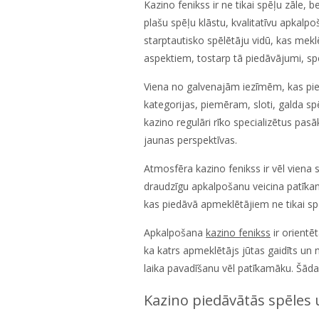
Kazino fenikss ir ne tikai spēļu zāle, 
plašu spēļu klāstu, kvalitatīvu apkalpo
starptautisko spēlētāju vidū, kas mekl
aspektiem, tostarp tā piedāvājumi, s
Viena no galvenajām iezīmēm, kas pies
kategorijas, piemēram, sloti, galda spē
kazino regulāri rīko specializētus pas
jaunas perspektīvas.
Atmosfēra kazino fenikss ir vēl viena
draudzīgu apkalpošanu veicina patīka
kas piedāvā apmeklētājiem ne tikai spēļ
Apkalpošana
kazino fenikss
ir orientēt
ka katrs apmeklētājs jūtas gaidīts un
laika pavadīšanu vēl patīkamāku. Šāda p
Kazino piedāvātās spēles 