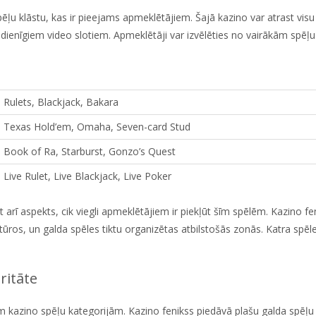
pēļu klāstu, kas ir pieejams apmeklētājiem. Šajā kazino var atrast visu
dienīgiem video slotiem. Apmeklētāji var izvēlēties no vairākām spēļ
Rulets, Blackjack, Bakara
Texas Hold’em, Omaha, Seven-card Stud
Book of Ra, Starburst, Gonzo’s Quest
Live Rulet, Live Blackjack, Live Poker
et arī aspekts, cik viegli apmeklētājiem ir piekļūt šīm spēlēm. Kazino fe
ūros, un galda spēles tiktu organizētas atbilstošās zonās. Katra spēle
ritāte
 kazino spēļu kategorijām. Kazino fenikss piedāvā plašu galda spēļu k