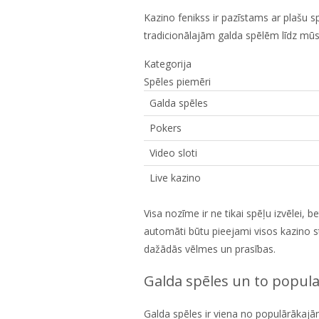
Kazino fenikss ir pazīstams ar plašu s
tradicionālajām galda spēlēm līdz mūs
Kategorija
Spēles piemēri
Galda spēles
Pokers
Video sloti
Live kazino
Visa nozīme ir ne tikai spēļu izvēlei, b
automāti būtu pieejami visos kazino st
dažādās vēlmes un prasības.
Galda spēles un to popula
Galda spēles ir viena no populārākajām