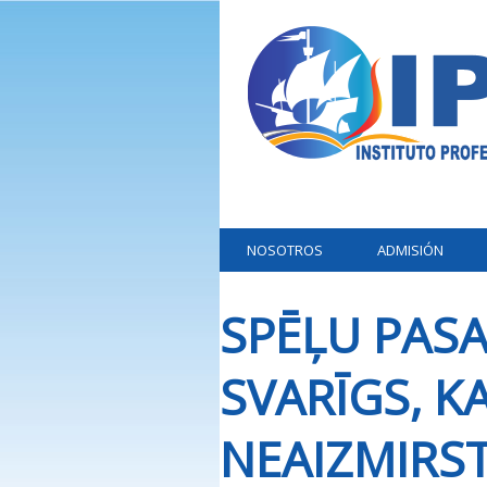
NOSOTROS
ADMISIÓN
SPĒĻU PASA
SVARĪGS, K
NEAIZMIRST