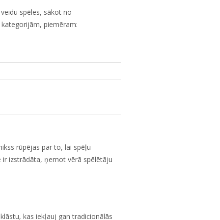
 veidu spēles, sākot no
u kategorijām, piemēram:
nikss rūpējas par to, lai spēļu
 ir izstrādāta, ņemot vērā spēlētāju
lāstu, kas iekļauj gan tradicionālās