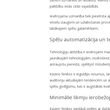
saņem uzmanību un atbalstu. Klientu ap
palīdzību visās citās vajadzībās.
Ievērojama uzmanība tiek pievērsta a
veselu izaugsmi un uzlabošanas proces
labākajiem spēļu galamērķiem.
Spēļu automatizācija un t
Tehnoloģiju attīstība ir ievērojami mai
jaunākajām tehnoloģijām, nodrošinot au
aizraujošu pieredzi, spēlējot mūsdien
Kazino fenikss ir ieguldījis resursus,
auditoriju aktuālajām tendencēm un a
spēļu godīgumu, kas ir augstākās kvali
Minimālie likmju ierobežo
Kazino fenikss piedāvā spēles ar dažā