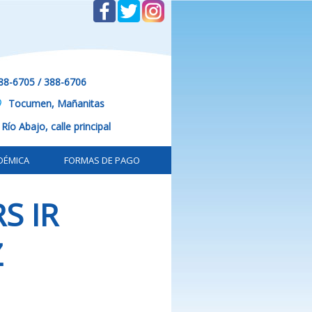
88-6705 / 388-6706
Tocumen, Mañanitas
Río Abajo, calle principal
DÉMICA
FORMAS DE PAGO
S IR
Z