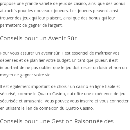
propose une grande variété de jeux de casino, ainsi que des bonus
attractifs pour les nouveaux joueurs. Les joueurs peuvent ainsi
trouver des jeux qui leur plaisent, ainsi que des bonus qui leur
permettent de gagner de l’argent.
Conseils pour un Avenir Sûr
Pour vous assurer un avenir sûr, il est essentiel de maîtriser vos
dépenses et de planifier votre budget. En tant que joueur, il est
important de ne pas oublier que le jeu doit rester un loisir et non un
moyen de gagner votre vie.
Il est également important de choisir un casino en ligne fiable et
sécurisé, comme le Quatro Casino, qui offre une expérience de jeu
sécurisée et amusante. Vous pouvez vous inscrire et vous connecter
en utilisant le lien de connexion du Quatro Casino.
Conseils pour une Gestion Raisonnée des