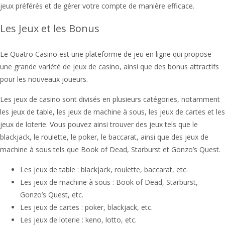
jeux préférés et de gérer votre compte de manière efficace.
Les Jeux et les Bonus
Le Quatro Casino est une plateforme de jeu en ligne qui propose
une grande variété de jeux de casino, ainsi que des bonus attractifs
pour les nouveaux joueurs.
Les jeux de casino sont divisés en plusieurs catégories, notamment
les jeux de table, les jeux de machine à sous, les jeux de cartes et les
jeux de loterie. Vous pouvez ainsi trouver des jeux tels que le
blackjack, le roulette, le poker, le baccarat, ainsi que des jeux de
machine à sous tels que Book of Dead, Starburst et Gonzo’s Quest.
Les jeux de table : blackjack, roulette, baccarat, etc.
Les jeux de machine à sous : Book of Dead, Starburst,
Gonzo’s Quest, etc.
Les jeux de cartes : poker, blackjack, etc.
Les jeux de loterie : keno, lotto, etc.