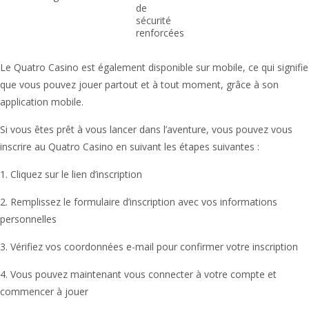
de
sécurité
renforcées
Le Quatro Casino est également disponible sur mobile, ce qui signifie
que vous pouvez jouer partout et à tout moment, grâce à son
application mobile.
Si vous êtes prêt à vous lancer dans l’aventure, vous pouvez vous
inscrire au Quatro Casino en suivant les étapes suivantes :
1. Cliquez sur le lien d’inscription
2. Remplissez le formulaire d’inscription avec vos informations
personnelles
3. Vérifiez vos coordonnées e-mail pour confirmer votre inscription
4. Vous pouvez maintenant vous connecter à votre compte et
commencer à jouer