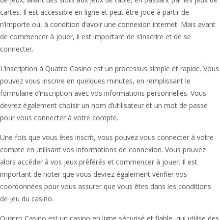
cartes. Il est accessible en ligne et peut être joué à partir de
n’importe où, à condition d’avoir une connexion internet. Mais avant
de commencer à jouer, il est important de s’inscrire et de se
connecter.
L’inscription à Quatro Casino est un processus simple et rapide. Vous
pouvez vous inscrire en quelques minutes, en remplissant le
formulaire d’inscription avec vos informations personnelles. Vous
devrez également choisir un nom d’utilisateur et un mot de passe
pour vous connecter à votre compte.
Une fois que vous êtes inscrit, vous pouvez vous connecter à votre
compte en utilisant vos informations de connexion. Vous pouvez
alors accéder à vos jeux préférés et commencer à jouer. Il est
important de noter que vous devrez également vérifier vos
coordonnées pour vous assurer que vous êtes dans les conditions
de jeu du casino.
Quatro Casino est un casino en ligne sécurisé et fiable, qui utilise des