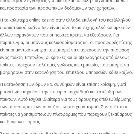
προσφέρουν εγγυήσεις για δίκαιη και ασφαλή παιχνιδιού, καθώς
και προστασία των προσωπικών δεδομένων των χρηστών.
Η
τα καλυτερα online casino στην ελλαδα
επιλογή του κατάλληλου
διαδικτυακού καζίνο δεν είναι μόνο θέμα τύχης, αλλά και αρκετών
άλλων παραγόντων που οι παίκτες πρέπει να εξετάσουν. Για
παράδειγμα, οι μπόνους καλωσορίσματος και οι προσφορές πίστης
είναι σημαντικά κίνητρα που μπορεί να επηρεάσουν την απόφαση
ενός παίκτη. Επιπλέον, οι κριτικές και οι αξιολογήσεις από άλλους
παίκτες παρέχουν πολύτιμες γνώσεις και εμπειρίες που μπορεί να
βοηθήσουν στην κατανόηση του επιπέδου υπηρεσιών κάθε καζίνο.
Η κατανόηση των όρων και συνθηκών είναι επίσης κρίσιμη, γιατί
μπορεί να επηρεάσει την εμπειρία παιχνιδιού και τα κέρδη των
παικτών. Αυτό ισχύει ιδιαίτερα για τους όρους της απελευθέρωσης
των μπόνους και των απαιτήσεων στοιχηματισμού. Συνιστάται οι
παίκτες να χρησιμοποιούν πλατφόρμες που παρέχουν ξεκάθαρους
και διαφανείς όρους.
Στην παρούσα οδηγία, θα εξετάσουμε τα καλύτερα online casino