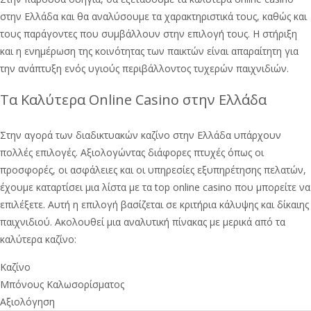
στην Ελλάδα και θα αναλύσουμε τα χαρακτηριστικά τους, καθώς και
τους παράγοντες που συμβάλλουν στην επιλογή τους. Η στήριξη
και η ενημέρωση της κοινότητας των παικτών είναι απαραίτητη για
την ανάπτυξη ενός υγιούς περιβάλλοντος τυχερών παιχνιδιών.
Τα Καλύτερα Online Casino στην Ελλάδα
Στην αγορά των διαδικτυακών καζίνο στην Ελλάδα υπάρχουν
πολλές επιλογές. Αξιολογώντας διάφορες πτυχές όπως οι
προσφορές, οι ασφάλειες και οι υπηρεσίες εξυπηρέτησης πελατών,
έχουμε καταρτίσει μια λίστα με τα top online casino που μπορείτε να
επιλέξετε. Αυτή η επιλογή βασίζεται σε κριτήρια κάλυψης και δίκαιης
παιχνιδιού. Ακολουθεί μια αναλυτική πίνακας με μερικά από τα
καλύτερα καζίνο:
Καζίνο
Μπόνους Καλωσορίσματος
Αξιολόγηση