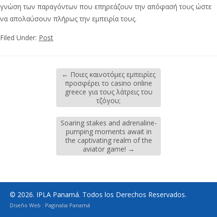
γνώση των παραγόντων που επηρεάζουν την απόφασή τους ώστε
να απολαύσουν πλήρως την εμπειρία τους.
Filed Under:
Post
←
Ποιες καινοτόμες εμπειρίες
προσφέρει το casino online
greece για τους λάτρεις του
τζόγου;
Soaring stakes and adrenaline-
pumping moments await in
the captivating realm of the
aviator game!
→
© 2026. IPLA Panamá. Todos los Derechos Reservados.
Diseño Web : Paginalia Panamá