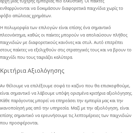
αρχή μιας τυχερής εμπειρίας πιο ελκυστική. Οι παίκτες
ενθαρρύνονται να δοκιμάσουν διαφορετικά παιχνίδια χωρίς το
φόβο απώλειας χρημάτων.
Η πολυμορφία των επιλογών είναι επίσης ένα σημαντικό
πλεονέκτημα, καθώς οι παίκτες μπορούν να απολαύσουν πλήθος
παιχνιδιών με διαφορετικούς κανόνες και στυλ. Αυτό επιτρέπει
στους παίκτες να εξελιχθούν στις στρατηγικές τους και να βρουν το
παιχνίδι που τους ταιριάζει καλύτερα.
Κριτήρια Αξιολόγησης
Αν θέλουμε να επιλέξουμε σοφά το καζίνο που θα επισκεφθούμε,
είναι σημαντικό να λάβουμε υπόψη ορισμένα κριτήρια αξιολόγησης.
Κάθε παράγοντας μπορεί να επηρεάσει την εμπειρία μας και την
ικανοποίησή μας από την υπηρεσία. Μαζί με την αξιολόγηση, είναι
επίσης σημαντικό να ερευνήσουμε τις λεπτομέρειες των παιχνιδιών
που προσφέρονται.