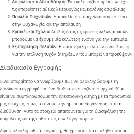
Ασφάλεια και Αδειοδότηση:
Ένα καλό καζίνο πρέπει να έχει
τις απαραίτητες άδειες λειτουργίας και κανόνες ασφαλείας.
Ποικιλία Παιχνιδιών:
Η ποικιλία στα παιχνίδια συνεισφέρει
στην ψυχαγωγία και την απόλαυση.
Κριτικές και Σχόλια:
Διαβάζοντας τις κριτικές άλλων παικτών
μπορούμε να έχουμε μία καλύτερη εικόνα για την εμπειρία.
Εξυπηρέτηση Πελατών:
Η υποστήριξη πελατών είναι βασική
για την επίλυση τυχόν ζητημάτων που μπορεί να προκύψουν.
Διαδικασία Εγγραφής
Είναι απαραίτητο να γνωρίζουμε πώς να ολοκληρώσουμε τη
διαδικασία εγγραφής σε ένα διαδικτυακό καζίνο. Η αρχική βήμα
είναι να συμπληρώσουμε την ηλεκτρονική αίτηση με τα προσωπικά
μας στοιχεία, όπως το όνομα, την ημερομηνία γέννησης και τη
διεύθυνση. Αυτά τα στοιχεία απαιτούνται για τη διασφάλιση της
ασφάλειας και της ορθότητας των λογαριασμών.
Αφού ολοκληρωθεί η εγγραφή, θα χρειαστεί να επαληθεύσουμε