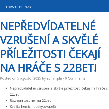
FORMAS DE PAGO
NEPŘEDVÍDATELNÉ
VZRUŠENÍ A SKVĚLÉ
PŘÍLEŽITOSTI ČEKAJÍ
NA HRÁČE S 22BET!
Posted on
5 agosto, 2025
by
adminipla
•
0 Comments
Nepředvídatelné vzrušení a skvělé příležitosti čekají na hráče s
22bet!
Rozmanitost her na 22bet
Kvalita herních poskytovatelů