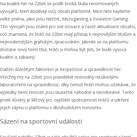
Na kvalitě her na 22bet se podílí široká škála renomovaných
vývojářů, kteří dodávají svůj obsah platformě. Mezi nimi najdeme
velké jména, jako jsou NetEnt, Microgaming a Evolution Gaming.
Tito vývojáři jsou známí pro své inovace a časté aktualizace obsahu,
což znamená, že hráči na 22bet mají přístup k nejnovějším titulům a
nejmodernějším grafickým zpracováním. Jakmile se na platformu
dostane nový herní titul, hráči si mohou být jisti, že bude vysoce
kvalitní a zábavný.
Dalším důležitým faktorem je bezpečnost a spravedlnost her.
Všechny hry na 22bet jsou pravidelně testovány nezávislými
laboratořemi na spravedlnost, díky čemuž hráči mohou očekávat, že
výsledky herní činnosti jsou skutečně náhodné a neovlivněné. Tento
prvek důvěry je klíčový pro zajištění spokojenosti hráčů a udržení
jejich zájmu o platformu v dlouhodobém horizontu.
Sázení na sportovní události
Součástí nabídky 22bet je také obsáhlá sekce pro sportovní sázení.