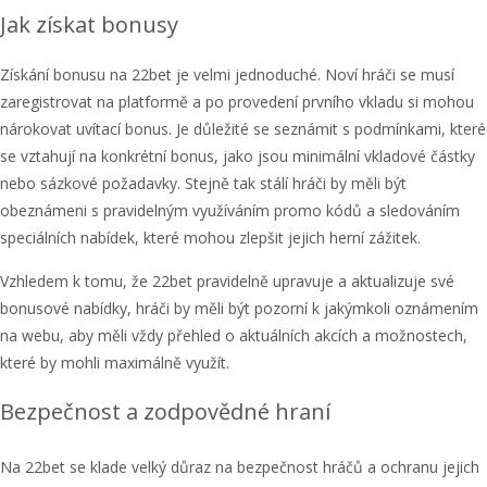
Jak získat bonusy
Získání bonusu na 22bet je velmi jednoduché. Noví hráči se musí
zaregistrovat na platformě a po provedení prvního vkladu si mohou
nárokovat uvítací bonus. Je důležité se seznámit s podmínkami, které
se vztahují na konkrétní bonus, jako jsou minimální vkladové částky
nebo sázkové požadavky. Stejně tak stálí hráči by měli být
obeznámeni s pravidelným využíváním promo kódů a sledováním
speciálních nabídek, které mohou zlepšit jejich herní zážitek.
Vzhledem k tomu, že 22bet pravidelně upravuje a aktualizuje své
bonusové nabídky, hráči by měli být pozorní k jakýmkoli oznámením
na webu, aby měli vždy přehled o aktuálních akcích a možnostech,
které by mohli maximálně využít.
Bezpečnost a zodpovědné hraní
Na 22bet se klade velký důraz na bezpečnost hráčů a ochranu jejich