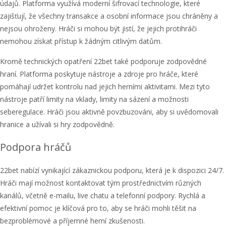
údajů. Platforma využívá moderní šifrovací technologie, které
zajišťují, že všechny transakce a osobní informace jsou chráněny a
nejsou ohroženy. Hráči si mohou být jistí, že jejich protihráči
nemohou získat přístup k žádným citlivým datům.
Kromě technických opatření 22bet také podporuje zodpovědné
hraní. Platforma poskytuje nástroje a zdroje pro hráče, které
pomáhají udržet kontrolu nad jejich herními aktivitami. Mezi tyto
nástroje patří limity na vklady, limity na sázení a možnosti
seberegulace. Hráči jsou aktivně povzbuzováni, aby si uvědomovali
hranice a užívali si hry zodpovědně.
Podpora hráčů
22bet nabízí vynikající zákaznickou podporu, která je k dispozici 24/7.
Hráči mají možnost kontaktovat tým prostřednictvím různých
kanálů, včetně e-mailu, live chatu a telefonní podpory. Rychlá a
efektivní pomoc je klíčová pro to, aby se hráči mohli těšit na
bezproblémové a příjemné herní zkušenosti.