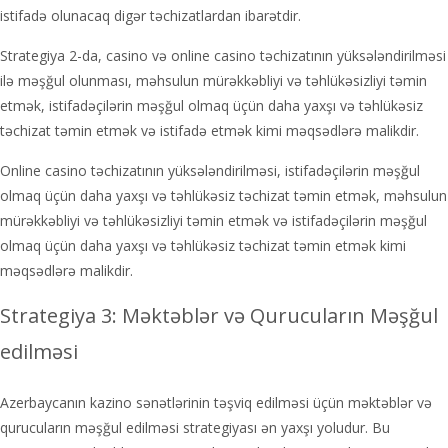
istifadə olunacaq digər təchizatlardan ibarətdir.
Strategiya 2-da, casino və online casino təchizatının yüksələndirilməsi
ilə məşğul olunması, məhsulun mürəkkəbliyi və təhlükəsizliyi təmin
etmək, istifadəçilərin məşğul olmaq üçün daha yaxşı və təhlükəsiz
təchizat təmin etmək və istifadə etmək kimi məqsədlərə malikdir.
Online casino təchizatının yüksələndirilməsi, istifadəçilərin məşğul
olmaq üçün daha yaxşı və təhlükəsiz təchizat təmin etmək, məhsulun
mürəkkəbliyi və təhlükəsizliyi təmin etmək və istifadəçilərin məşğul
olmaq üçün daha yaxşı və təhlükəsiz təchizat təmin etmək kimi
məqsədlərə malikdir.
Strategiya 3: Məktəblər və Qurucuların Məşğul
edilməsi
Azerbaycanın kazino sənətlərinin təşviq edilməsi üçün məktəblər və
qurucuların məşğul edilməsi strategiyası ən yaxşı yoludur. Bu