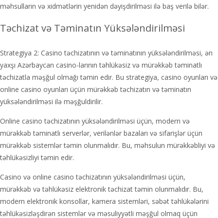
məhsulların və xidmətlərin yenidən dəyişdirilməsi ilə baş verilə bilər.
Təchizat və Təminatın Yüksələndirilməsi
Strategiya 2: Casino təchizatının və təminatının yüksələndirilməsi, ən
yaxşı Azərbaycan casino-larının təhlükəsiz və mürəkkəb təminatlı
təchizatla məşğul olmağı təmin edir. Bu strategiya, casino oyunları və
online casino oyunları üçün mürəkkəb təchizatın və təminatın
yüksələndirilməsi ilə məşğuldirilir.
Online casino təchizatının yüksələndirilməsi üçün, modern və
mürəkkəb təminatlı serverlər, verilənlər bazaları və sifarişlər üçün
mürəkkəb sistemlər təmin olunmalıdır. Bu, məhsulun mürəkkəbliyi və
təhlükəsizliyi təmin edir.
Casino və online casino təchizatının yüksələndirilməsi üçün,
mürəkkəb və təhlükəsiz elektronik təchizat təmin olunmalıdır. Bu,
modern elektronik konsollar, kamera sistemləri, səbət təhlükələrini
təhlükəsizləşdirən sistemlər və məsuliyyətli məşğul olmaq üçün