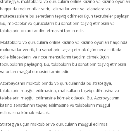
strategiya, məktəblərə və quruculara online kazino və kazino oyunları
haqqında məlumatlar verir, təlimatlar verir və tələbələrə və
mütəxəssislərə bu sənətlərin təşviq edilməsi üçün təcrübələr paylaşır.
Bu, məktəblər və qurucuların bu sənətlərin təşviq etməsini və
tələbələrin onları təqdim etməsini təmin edir.
Məktəblərə və quruculara online kazino və kazino oyunları haqqında
məlumatlar veririk, bu sənətlərin təşviq etmək üçün necə istifadə
edilə biləcəklərini və necə məhsullarını təqdim etmək üçün
təcrübələrini paylaşırıq. Bu, tələbələrin bu sənətlərin təşviq etməsini
və onları məşğul etməsini təmin edir.
Azərbaycanın məktəblərində və qurucularında bu strategiya,
tələbələrin məşğul edilməsinə, məhsulların təşviq edilməsinə və
tələbələrin məşğul edilməsinə kömək edəcək. Bu, Azerbaycanın
kazino sənətlərinin təşviq edilməsinə və tələbələrin məşğul
edilməsinə kömək edəcək.
Strategiya üçün məktəblər və qurucuların məşğul edilməsi,