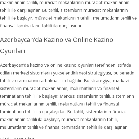
məkanlarının təhlili, müraciət məkanlarının müraciət məkanlarının
təhlili ilə qarşılaşırlar. Bu təhlil, sistemlərin müraciət məkanlarının
təhlili ilə başlayır, müraciət məkanlarının təhlili, məlumatların təhlili və
finansal təminatların təhlili ilə qarşılaşırlar.
Azerbaycan’da Kazino və Online Kazino
Oyunları
Azerbaycan’da kazino və online kazino oyunları tərəfindən istifadə
edilən mərkəzi sistemlərin yüksələndirilməsi strategiyası, bu sənətin
təhlili və təminatının artırılması ilə bağlıdır. Bu strategiya, mərkəzi
sistemlərin müraciət məkanlarının, məlumatların və finansal
təminatların təhlili ilə başlayır. Mərkəzi sistemlərin təhlili, sistemlərin
müraciət məkanlarının təhlili, məlumatların təhlili və finansal
təminatların təhlili ilə qarşılaşırlar. Bu təhlil, sistemlərin müraciət
məkanlarının təhlili ilə başlayır, müraciət məkanlarının təhlili,
məlumatların təhlili və finansal təminatların təhlili ilə qarşılaşırlar.