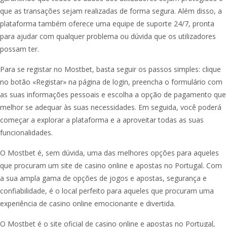
que as transações sejam realizadas de forma segura. Além disso, a
plataforma também oferece uma equipe de suporte 24/7, pronta
para ajudar com qualquer problema ou dúvida que os utilizadores
possam ter.
Para se registar no Mostbet, basta seguir os passos simples: clique
no botão «Registar» na página de login, preencha o formulário com
as suas informações pessoais e escolha a opção de pagamento que
melhor se adequar às suas necessidades. Em seguida, você poderá
começar a explorar a plataforma e a aproveitar todas as suas
funcionalidades.
O Mostbet é, sem dúvida, uma das melhores opções para aqueles
que procuram um site de casino online e apostas no Portugal. Com
a sua ampla gama de opções de jogos e apostas, segurança e
confiabilidade, é o local perfeito para aqueles que procuram uma
experiência de casino online emocionante e divertida.
O Mostbet é o site oficial de casino online e apostas no Portugal,