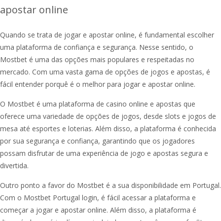
apostar online
Quando se trata de jogar e apostar online, é fundamental escolher
uma plataforma de confiança e segurança. Nesse sentido, o
Mostbet é uma das opções mais populares e respeitadas no
mercado. Com uma vasta gama de opções de jogos e apostas, é
fácil entender porquê é o melhor para jogar e apostar online.
O Mostbet é uma plataforma de casino online e apostas que
oferece uma variedade de opções de jogos, desde slots e jogos de
mesa até esportes e loterias. Além disso, a plataforma é conhecida
por sua segurança e confiança, garantindo que os jogadores
possam disfrutar de uma experiência de jogo e apostas segura e
divertida.
Outro ponto a favor do Mostbet é a sua disponibilidade em Portugal.
Com o Mostbet Portugal login, é fácil acessar a plataforma e
começar a jogar e apostar online. Além disso, a plataforma é