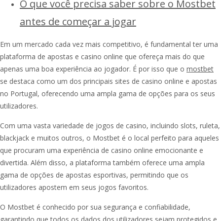
O que você precisa saber sobre o Mostbet
antes de começar a jogar
Em um mercado cada vez mais competitivo, é fundamental ter uma
plataforma de apostas e casino online que ofereça mais do que
apenas uma boa experiência ao jogador. É por isso que o
mostbet
se destaca como um dos principais sites de casino online e apostas
no Portugal, oferecendo uma ampla gama de opções para os seus
utilizadores.
Com uma vasta variedade de jogos de casino, incluindo slots, ruleta,
blackjack e muitos outros, o Mostbet é o local perfeito para aqueles
que procuram uma experiência de casino online emocionante e
divertida. Além disso, a plataforma também oferece uma ampla
gama de opções de apostas esportivas, permitindo que os
utilizadores apostem em seus jogos favoritos.
O Mostbet é conhecido por sua segurança e confiabilidade,
garantindo que todos os dados dos utilizadores sejam protegidos e