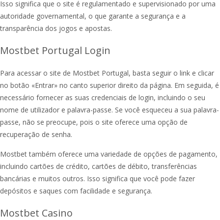
Isso significa que o site é regulamentado e supervisionado por uma
autoridade governamental, o que garante a segurança e a
transparência dos jogos e apostas.
Mostbet Portugal Login
Para acessar o site de Mostbet Portugal, basta seguir o link e clicar
no botão «Entrar» no canto superior direito da página. Em seguida, é
necessário fornecer as suas credenciais de login, incluindo o seu
nome de utilizador e palavra-passe. Se você esqueceu a sua palavra-
passe, não se preocupe, pois o site oferece uma opção de
recuperação de senha.
Mostbet também oferece uma variedade de opções de pagamento,
incluindo cartões de crédito, cartões de débito, transferências
bancárias e muitos outros. Isso significa que você pode fazer
depósitos e saques com facilidade e segurança.
Mostbet Casino