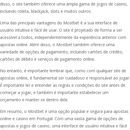
disso, o site também oferece uma ampla gama de jogos de casino,
incluindo roleta, blackjack, slots e muitos outros.
Uma das principais vantagens do Mostbet é a sua interface de
usuário intuitiva e fácil de usar. O site é projetado de forma a ser
acessível a todos, independentemente da experiência anterior com
apostas online. Além disso, o Mostbet também oferece uma
variedade de opções de pagamento, incluindo cartões de crédito,
cartões de débito e serviços de pagamento online.
No entanto, é importante lembrar que, como com qualquer site de
apostas online, é fundamental ser cuidadoso e responsável ao jogar.
É importante ler e entender as regras e condições do site antes de
começar a jogar, e também é importante estabelecer um
orçamento e manter-se dentro dele.
Em resumo, o Mostbet é uma opção popular e segura para apostas
online e casino em Portugal. Com uma vasta gama de opções de
apostas e jogos de casino, uma interface de usuário intuitiva e fácil