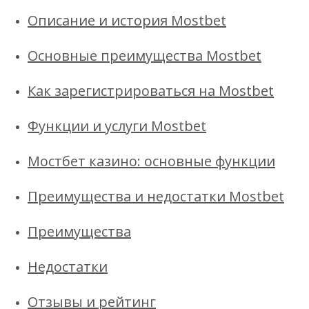
Описание и история Mostbet
Основные преимущества Mostbet
Как зарегистрироваться на Mostbet
Функции и услуги Mostbet
Мостбет казино: основные функции
Преимущества и недостатки Mostbet
Преимущества
Недостатки
Отзывы и рейтинг