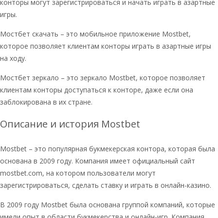
конторы могут зарегистрироваться и начать играть в азартные
игры.
Мостбет скачать – это мобильное приложение Mostbet,
которое позволяет клиентам конторы играть в азартные игры
на ходу.
Мостбет зеркало – это зеркало Mostbet, которое позволяет
клиентам конторы доступаться к конторе, даже если она
заблокирована в их стране.
Описание и история Mostbet
Mostbet – это популярная букмекерская контора, которая была
основана в 2009 году. Компания имеет официальный сайт
mostbet.com, на котором пользователи могут
зарегистрироваться, сделать ставку и играть в онлайн-казино.
В 2009 году Mostbet была основана группой компаний, которые
имели опыт в области букмекерства и онлайн-игр. Компания