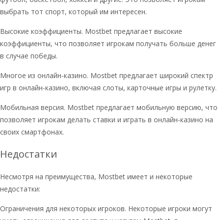
выбрать тот спорт, который им интересен.
Высокие коэффициенты. Mostbet предлагает высокие
коэффициенты, что позволяет игрокам получать больше денег
в случае победы.
Многое из онлайн-казино. Mostbet предлагает широкий спектр
игр в онлайн-казино, включая слоты, карточные игры и рулетку.
Мобильная версия. Mostbet предлагает мобильную версию, что
позволяет игрокам делать ставки и играть в онлайн-казино на
своих смартфонах.
Недостатки
Несмотря на преимущества, Mostbet имеет и некоторые
недостатки:
Ограничения для некоторых игроков. Некоторые игроки могут