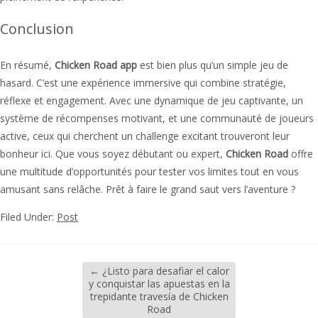
Conclusion
En résumé,
Chicken Road app
est bien plus qu’un simple jeu de
hasard. C’est une expérience immersive qui combine stratégie,
réflexe et engagement. Avec une dynamique de jeu captivante, un
système de récompenses motivant, et une communauté de joueurs
active, ceux qui cherchent un challenge excitant trouveront leur
bonheur ici. Que vous soyez débutant ou expert,
Chicken Road
offre
une multitude d’opportunités pour tester vos limites tout en vous
amusant sans relâche. Prêt à faire le grand saut vers l’aventure ?
Filed Under:
Post
←
¿Listo para desafiar el calor
y conquistar las apuestas en la
trepidante travesía de Chicken
Road