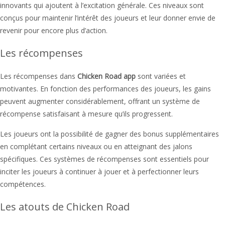
innovants qui ajoutent à l’excitation générale. Ces niveaux sont
conçus pour maintenir l’intérêt des joueurs et leur donner envie de
revenir pour encore plus d’action.
Les récompenses
Les récompenses dans
Chicken Road app
sont variées et
motivantes. En fonction des performances des joueurs, les gains
peuvent augmenter considérablement, offrant un système de
récompense satisfaisant à mesure qu’ils progressent.
Les joueurs ont la possibilité de gagner des bonus supplémentaires
en complétant certains niveaux ou en atteignant des jalons
spécifiques. Ces systèmes de récompenses sont essentiels pour
inciter les joueurs à continuer à jouer et à perfectionner leurs
compétences.
Les atouts de Chicken Road