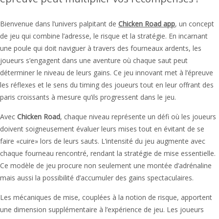
Bienvenue dans l’univers palpitant de
Chicken Road app
, un concept
de jeu qui combine l’adresse, le risque et la stratégie. En incarnant
une poule qui doit naviguer à travers des fourneaux ardents, les
joueurs s’engagent dans une aventure où chaque saut peut
déterminer le niveau de leurs gains. Ce jeu innovant met à l’épreuve
les réflexes et le sens du timing des joueurs tout en leur offrant des
paris croissants à mesure qu’ils progressent dans le jeu.
Avec
Chicken Road
, chaque niveau représente un défi où les joueurs
doivent soigneusement évaluer leurs mises tout en évitant de se
faire «cuire» lors de leurs sauts. L’intensité du jeu augmente avec
chaque fourneau rencontré, rendant la stratégie de mise essentielle.
Ce modèle de jeu procure non seulement une montée d’adrénaline
mais aussi la possibilité d’accumuler des gains spectaculaires.
Les mécaniques de mise, couplées à la notion de risque, apportent
une dimension supplémentaire à l’expérience de jeu. Les joueurs