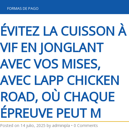
FORMAS DE PAGO
ÉVITEZ LA CUISSON À
VIF EN JONGLANT
AVEC VOS MISES,
AVEC LAPP CHICKEN
ROAD, OÙ CHAQUE
ÉPREUVE PEUT M
Posted on
14 julio, 2025
by
adminipla
•
0 Comments