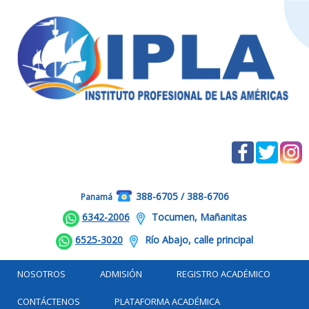
388-6705 / 388-6706
Panamá
6342-2006
Tocumen, Mañanitas
6525-3020
Río Abajo, calle principal
NOSOTROS
ADMISIÓN
REGISTRO ACADÉMICO
CONTÁCTENOS
PLATAFORMA ACADÉMICA