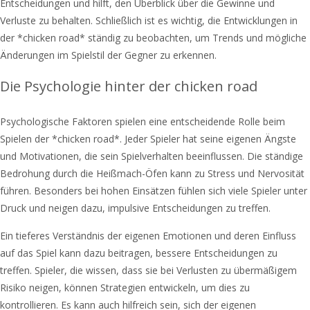
Entscheidungen und hilft, den Überblick über die Gewinne und
Verluste zu behalten. Schließlich ist es wichtig, die Entwicklungen in
der *chicken road* ständig zu beobachten, um Trends und mögliche
Änderungen im Spielstil der Gegner zu erkennen.
Die Psychologie hinter der chicken road
Psychologische Faktoren spielen eine entscheidende Rolle beim
Spielen der *chicken road*. Jeder Spieler hat seine eigenen Ängste
und Motivationen, die sein Spielverhalten beeinflussen. Die ständige
Bedrohung durch die Heißmach-Öfen kann zu Stress und Nervosität
führen. Besonders bei hohen Einsätzen fühlen sich viele Spieler unter
Druck und neigen dazu, impulsive Entscheidungen zu treffen.
Ein tieferes Verständnis der eigenen Emotionen und deren Einfluss
auf das Spiel kann dazu beitragen, bessere Entscheidungen zu
treffen. Spieler, die wissen, dass sie bei Verlusten zu übermäßigem
Risiko neigen, können Strategien entwickeln, um dies zu
kontrollieren. Es kann auch hilfreich sein, sich der eigenen