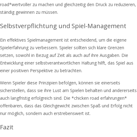
road*wertvoller zu machen und gleichzeitig den Druck zu reduzieren,
ständig gewinnen zu müssen.
Selbstverpflichtung und Spiel-Management
Ein effektives Spielmanagement ist entscheidend, um die eigene
Spielerfahrung zu verbessern. Spieler sollten sich klare Grenzen
setzen, sowohl in Bezug auf Zeit als auch auf ihre Ausgaben. Die
Entwicklung einer selbstverantwortlichen Haltung hilft, das Spiel aus
einer positiven Perspektive zu betrachten.
Wenn Spieler diese Prinzipien befolgen, können sie einerseits
sicherstellen, dass sie ihre Lust am Spielen behalten und andererseits
auch langfristig erfolgreich sind. Die *chicken road erfahrungen*
offenbaren, dass das Gleichgewicht zwischen Spaß und Erfolg nicht
nur möglich, sondern auch erstrebenswert ist.
Fazit