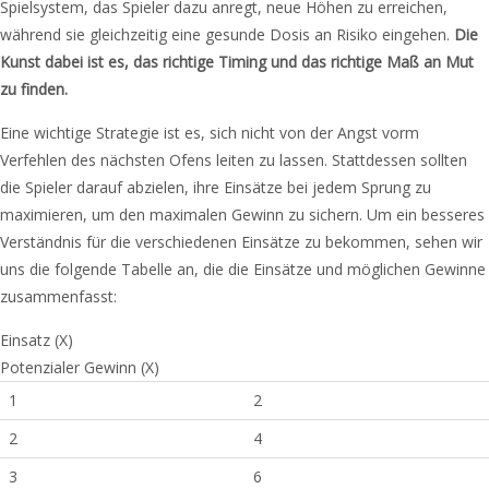
Spielsystem, das Spieler dazu anregt, neue Höhen zu erreichen,
während sie gleichzeitig eine gesunde Dosis an Risiko eingehen.
Die
Kunst dabei ist es, das richtige Timing und das richtige Maß an Mut
zu finden.
Eine wichtige Strategie ist es, sich nicht von der Angst vorm
Verfehlen des nächsten Ofens leiten zu lassen. Stattdessen sollten
die Spieler darauf abzielen, ihre Einsätze bei jedem Sprung zu
maximieren, um den maximalen Gewinn zu sichern. Um ein besseres
Verständnis für die verschiedenen Einsätze zu bekommen, sehen wir
uns die folgende Tabelle an, die die Einsätze und möglichen Gewinne
zusammenfasst:
Einsatz (X)
Potenzialer Gewinn (X)
1
2
2
4
3
6