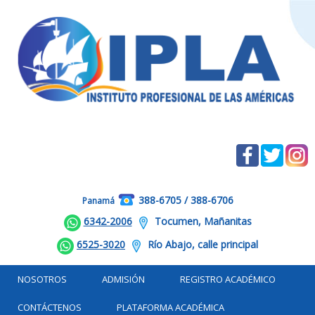
388-6705 / 388-6706
Panamá
6342-2006
Tocumen, Mañanitas
6525-3020
Río Abajo, calle principal
NOSOTROS
ADMISIÓN
REGISTRO ACADÉMICO
CONTÁCTENOS
PLATAFORMA ACADÉMICA