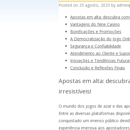
Posted on
25 agosto, 2025
by
admini
Apostas em alta: descubra como 
Vantagens do Nine Casino
Bonificações e Promoções
A Democratização do Jogo Onl
Segurança e Confiabilidade
Atendimento ao Cliente e Supo
Inovações e Tendências Futura
Conclusão e Reflexões Finais
Apostas em alta: descubra
irresistíveis!
O mundo dos jogos de azar e das apos
Entre as diversas plataformas disponí
conquistado um imenso público devid
experiência imersiva aos apostadores