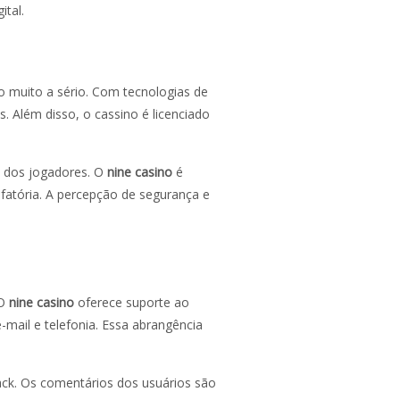
ital.
o muito a sério. Com tecnologias de
. Além disso, o cassino é licenciado
a dos jogadores. O
nine casino
é
sfatória. A percepção de segurança e
 O
nine casino
oferece suporte ao
e-mail e telefonia. Essa abrangência
ck. Os comentários dos usuários são