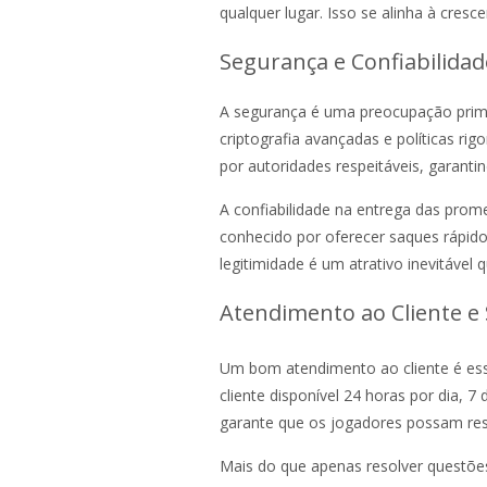
qualquer lugar. Isso se alinha à cres
Segurança e Confiabilidad
A segurança é uma preocupação primo
criptografia avançadas e políticas ri
por autoridades respeitáveis, garant
A confiabilidade na entrega das pro
conhecido por oferecer saques rápidos
legitimidade é um atrativo inevitável 
Atendimento ao Cliente e
Um bom atendimento ao cliente é esse
cliente disponível 24 horas por dia, 7
garante que os jogadores possam res
Mais do que apenas resolver questõe