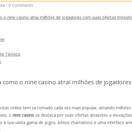
pla
•
0 Comments
o nine casino atrai milhões de jogadores com suas ofertas irresistív
ine
rte Técnico
s
 como o nine casino atrai milhões de jogadores
tas online tem se tornado cada vez mais popular, atraindo milhões 
veis, o
nine casino
se destaca por suas ofertas atraentes e inovações 
o à sua vasta gama de jogos, bônus chamativos e uma interface am
.