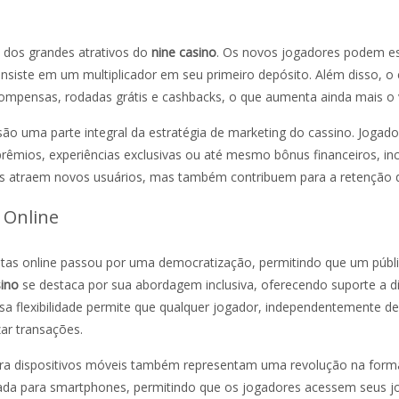
 dos grandes atrativos do
nine casino
. Os novos jogadores podem e
onsiste em um multiplicador em seu primeiro depósito. Além disso, o
mpensas, rodadas grátis e cashbacks, o que aumenta ainda mais o v
ão uma parte integral da estratégia de marketing do cassino. Jogad
êmios, experiências exclusivas ou até mesmo bônus financeiros, in
as atraem novos usuários, mas também contribuem para a retenção d
 Online
tas online passou por uma democratização, permitindo que um públi
sino
se destaca por sua abordagem inclusiva, oferecendo suporte a 
a flexibilidade permite que qualquer jogador, independentemente de 
ar transações.
ara dispositivos móveis também representam uma revolução na for
da para smartphones, permitindo que os jogadores acessem seus jo