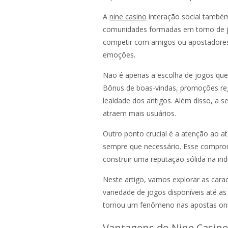
A
nine casino
interação social também
comunidades formadas em torno de jo
competir com amigos ou apostadores 
emoções.
Não é apenas a escolha de jogos que
Bônus de boas-vindas, promoções reg
lealdade dos antigos. Além disso, a s
atraem mais usuários.
Outro ponto crucial é a atenção ao a
sempre que necessário. Esse compromi
construir uma reputação sólida na ind
Neste artigo, vamos explorar as cara
variedade de jogos disponíveis até as
tornou um fenômeno nas apostas onl
Vantagens do Nine Casin