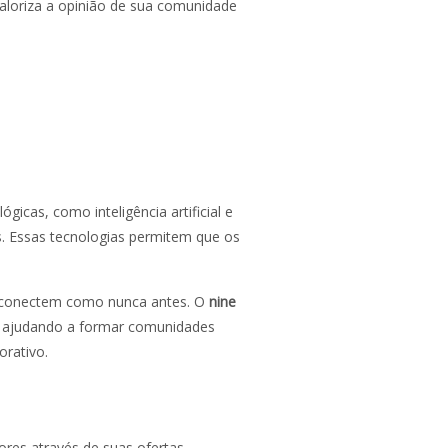
aloriza a opinião de sua comunidade
gicas, como inteligência artificial e
s. Essas tecnologias permitem que os
se conectem como nunca antes. O
nine
e ajudando a formar comunidades
orativo.
res através de suas ofertas