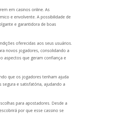
rem em casinos online. As
ico e envolvente. A possibilidade de
lgante e garantidora de boas
dições oferecidas aos seus usuários.
ara novos jogadores, consolidando a
 são aspectos que geram confiança e
indo que os jogadores tenham ajuda
segura e satisfatória, ajudando a
escolhas para apostadores. Desde a
escobrirá por que esse cassino se