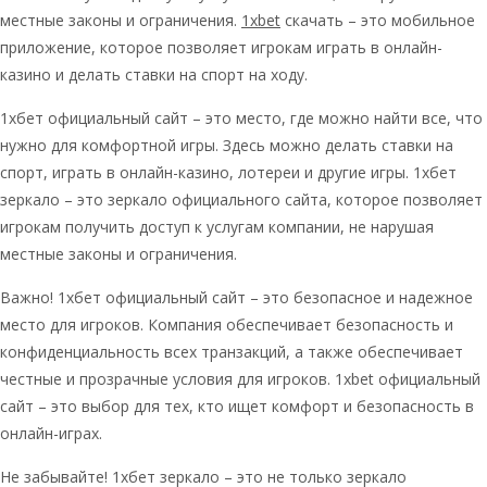
местные законы и ограничения.
1xbet
скачать – это мобильное
приложение, которое позволяет игрокам играть в онлайн-
казино и делать ставки на спорт на ходу.
1хбет официальный сайт – это место, где можно найти все, что
нужно для комфортной игры. Здесь можно делать ставки на
спорт, играть в онлайн-казино, лотереи и другие игры. 1хбет
зеркало – это зеркало официального сайта, которое позволяет
игрокам получить доступ к услугам компании, не нарушая
местные законы и ограничения.
Важно! 1хбет официальный сайт – это безопасное и надежное
место для игроков. Компания обеспечивает безопасность и
конфиденциальность всех транзакций, а также обеспечивает
честные и прозрачные условия для игроков. 1xbet официальный
сайт – это выбор для тех, кто ищет комфорт и безопасность в
онлайн-играх.
Не забывайте! 1хбет зеркало – это не только зеркало