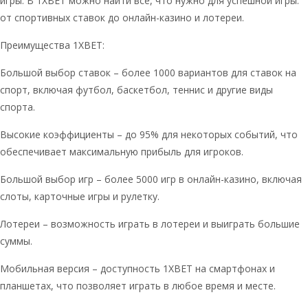
игры. В 1XBET можно найти все, что нужно для успешной игры:
от спортивных ставок до онлайн-казино и лотереи.
Преимущества 1XBET:
Большой выбор ставок – более 1000 вариантов для ставок на
спорт, включая футбол, баскетбол, теннис и другие виды
спорта.
Высокие коэффициенты – до 95% для некоторых событий, что
обеспечивает максимальную прибыль для игроков.
Большой выбор игр – более 5000 игр в онлайн-казино, включая
слоты, карточные игры и рулетку.
Лотереи – возможность играть в лотереи и выиграть большие
суммы.
Мобильная версия – доступность 1XBET на смартфонах и
планшетах, что позволяет играть в любое время и месте.