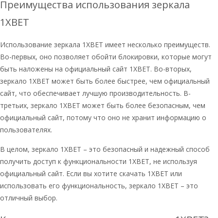
Преимущества использования зеркала
1XBET
Использование зеркала 1XBET имеет несколько преимуществ.
Во-первых, оно позволяет обойти блокировки, которые могут
быть наложены на официальный сайт 1XBET. Во-вторых,
зеркало 1XBET может быть более быстрее, чем официальный
сайт, что обеспечивает лучшую производительность. В-
третьих, зеркало 1XBET может быть более безопасным, чем
официальный сайт, потому что оно не хранит информацию о
пользователях.
В целом, зеркало 1XBET – это безопасный и надежный способ
получить доступ к функциональности 1XBET, не используя
официальный сайт. Если вы хотите скачать 1XBET или
использовать его функциональность, зеркало 1XBET – это
отличный выбор.