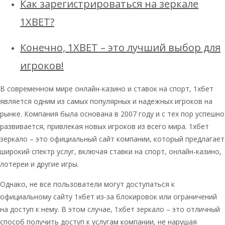
Как зарегистрироваться на зеркале
1XBET?
Конечно, 1XBET – это лучший выбор для
игроков!
В современном мире онлайн-казино и ставок на спорт, 1хбет
является одним из самых популярных и надежных игроков на
рынке. Компания была основана в 2007 году и с тех пор успешно
развивается, привлекая новых игроков из всего мира. 1хбет
зеркало – это официальный сайт компании, который предлагает
широкий спектр услуг, включая ставки на спорт, онлайн-казино,
лотереи и другие игры.
Однако, не все пользователи могут доступаться к
официальному сайту 1хбет из-за блокировок или ограничений
на доступ к нему. В этом случае, 1хбет зеркало – это отличный
способ получить доступ к услугам компании, не нарушая