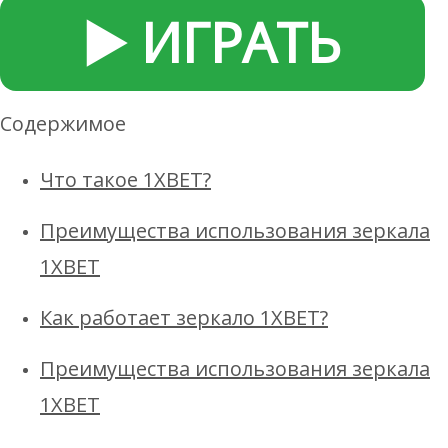
▶️ ИГРАТЬ
Содержимое
Что такое 1XBET?
Преимущества использования зеркала
1XBET
Как работает зеркало 1XBET?
Преимущества использования зеркала
1XBET