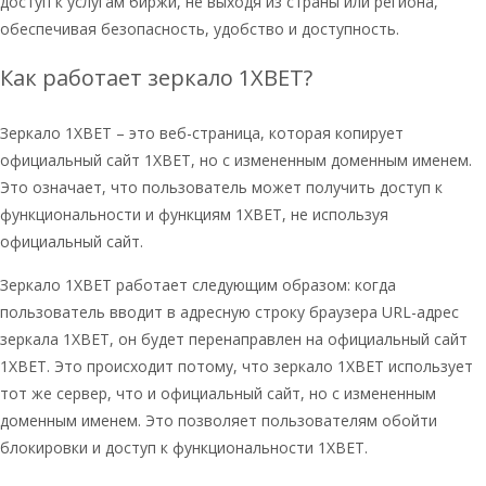
доступ к услугам биржи, не выходя из страны или региона,
обеспечивая безопасность, удобство и доступность.
Как работает зеркало 1XBET?
Зеркало 1XBET – это веб-страница, которая копирует
официальный сайт 1XBET, но с измененным доменным именем.
Это означает, что пользователь может получить доступ к
функциональности и функциям 1XBET, не используя
официальный сайт.
Зеркало 1XBET работает следующим образом: когда
пользователь вводит в адресную строку браузера URL-адрес
зеркала 1XBET, он будет перенаправлен на официальный сайт
1XBET. Это происходит потому, что зеркало 1XBET использует
тот же сервер, что и официальный сайт, но с измененным
доменным именем. Это позволяет пользователям обойти
блокировки и доступ к функциональности 1XBET.