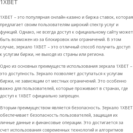
1XBET
1XBET – это популярная онлайн-казино и биржа ставок, которая
предлагает своим пользователям широкий спектр услуг и
функций. Однако, не всегда доступ к официальному сайту может
быть возможен из-за блокировок или ограничений. В этом
случае, зеркало 1XBET – это отличный способ получить доступ
к услугам биржи, не выходя из страны или региона.
Одно из основных преимуществ использования зеркала 1XBET –
это доступность. Зеркало позволяет доступаться к услугам
биржи, не зависящим от местных ограничений. Это особенно
важно для пользователей, которые проживают в странах, где
доступ к 1XBET официально запрещен.
Вторым преимуществом является безопасность. Зеркало 1XBET
обеспечивает безопасность пользователей, защищая их
личные данные и финансовые операции. Это достигается за
счет использования современных технологий и алгоритмов