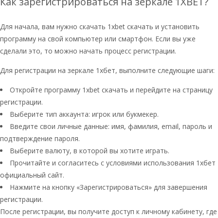
Как зарегистрироваться на зеркале 1XBET?
Для начала, вам нужно скачать 1xbet скачать и установить
программу на свой компьютер или смартфон. Если вы уже
сделали это, то можно начать процесс регистрации.
Для регистрации на зеркале 1хбет, выполните следующие шаги:
Откройте программу 1xbet скачать и перейдите на страницу
регистрации.
Выберите тип аккаунта: игрок или букмекер.
Введите свои личные данные: имя, фамилия, email, пароль и
подтверждение пароля.
Выберите валюту, в которой вы хотите играть.
Прочитайте и согласитесь с условиями использования 1хбет
официальный сайт.
Нажмите на кнопку «Зарегистрироваться» для завершения
регистрации.
После регистрации, вы получите доступ к личному кабинету, где