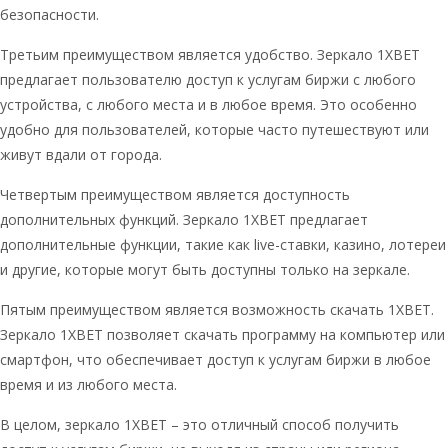
безопасности.
Третьим преимуществом является удобство. Зеркало 1XBET
предлагает пользователю доступ к услугам биржи с любого
устройства, с любого места и в любое время. Это особенно
удобно для пользователей, которые часто путешествуют или
живут вдали от города.
Четвертым преимуществом является доступность
дополнительных функций. Зеркало 1XBET предлагает
дополнительные функции, такие как live-ставки, казино, лотереи
и другие, которые могут быть доступны только на зеркале.
Пятым преимуществом является возможность скачать 1XBET.
Зеркало 1XBET позволяет скачать программу на компьютер или
смартфон, что обеспечивает доступ к услугам биржи в любое
время и из любого места.
В целом, зеркало 1XBET – это отличный способ получить