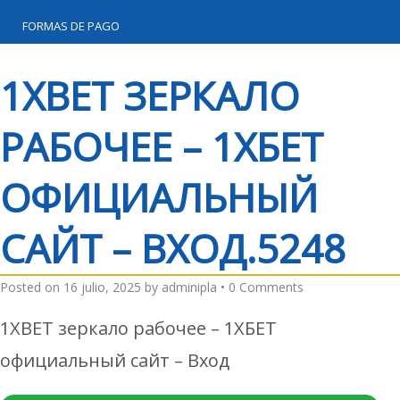
FORMAS DE PAGO
1XBET ЗЕРКАЛО
РАБОЧЕЕ – 1ХБЕТ
ОФИЦИАЛЬНЫЙ
САЙТ – ВХОД.5248
Posted on
16 julio, 2025
by
adminipla
•
0 Comments
1XBET зеркало рабочее – 1ХБЕТ
официальный сайт – Вход