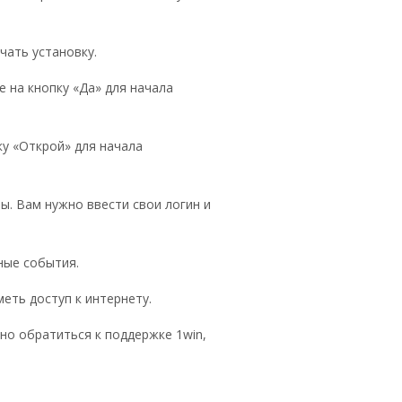
чать установку.
 на кнопку «Да» для начала
ку «Открой» для начала
ы. Вам нужно ввести свои логин и
ные события.
еть доступ к интернету.
но обратиться к поддержке 1win,