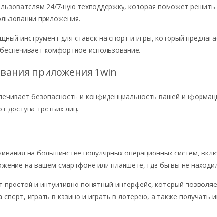
пользователям 24/7-ную техподдержку, которая поможет решит
ользовании приложения.
ощный инструмент для ставок на спорт и игры, который предлаг
беспечивает комфортное использование.
вания приложения 1win
печивает безопасность и конфиденциальность вашей информаци
т доступа третьих лиц.
чивания на большинстве популярных операционных систем, включа
жение на вашем смартфоне или планшете, где бы вы не находил
т простой и интуитивно понятный интерфейс, который позволяет
 спорт, играть в казино и играть в лотерею, а также получать