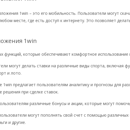
ложения 1win – это его мобильность. Пользователи могут ска
любом месте, где есть доступ к интернету. Это позволяет делат
ожения 1win
ных функций, которые обеспечивают комфортное использование
атели могут делать ставки на различные виды спорта, включая фу
орт и лото.
е 1win предлагает пользователям аналитику и прогнозы для раз
 решения при сделке ставок.
 пользователям различные бонусы и акции, которые могут помоч
пользователи могут пополнять свой счет с помощью различных
ьги и другие.