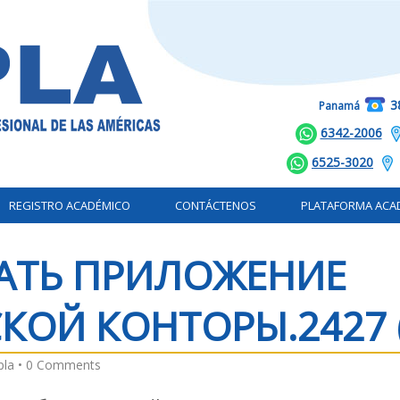
3
Panamá
6342-2006
6525-3020
REGISTRO ACADÉMICO
CONTÁCTENOS
PLATAFORMA ACA
ЧАТЬ ПРИЛОЖЕНИЕ
КОЙ КОНТОРЫ.2427 (
pla
•
0 Comments