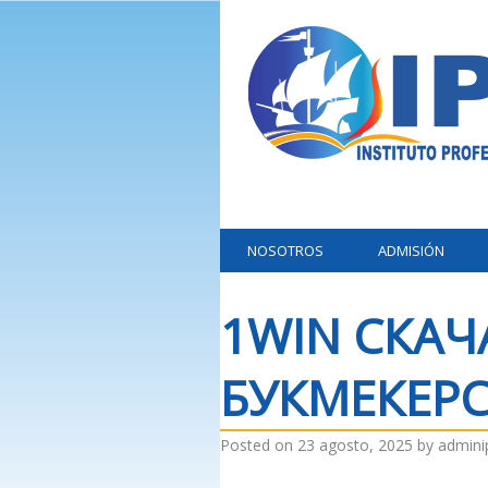
NOSOTROS
ADMISIÓN
1WIN СКА
БУКМЕКЕРС
Posted on
23 agosto, 2025
by
admini