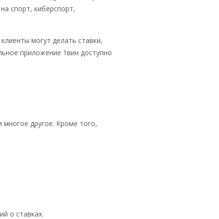
 на спорт, киберспорт,
клиенты могут делать ставки,
ильное приложение 1вин доступно
 многое другое. Кроме того,
ий о ставках.