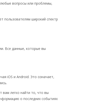
ь любые вопросы или проблемы,
ает пользователям широкий спектр
и. Все данные, которые вы
я iOS и Android. Это означает,
ись.
 вам легко найти то, что вы
 информацию о последних событиях