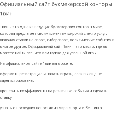
Официальный сайт букмекерской конторы
1вин
1вин – это одна из ведущих букмекерских контор в мире,
которая предлагает своим клиентам широкий спектр услуг,
включая ставки на спорт, киберспорт, политические события и
многое другое. Официальный сайт 1вин – это место, где вы
можете найти все, что вам нужно для успешной игры.
На официальном сайте 1вин вы можете:
оформить регистрацию и начать играть, если вы еще не
зарегистрированы;
проверить коэффициенты на различные события и сделать
ставку;
узнать о последних новостях из мира спорта и беттинга;