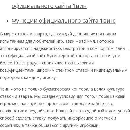
официального сайта 1вин
Функции официального сайта 1вин:
В мире ставок и азарта, где каждый день является новым
испытанием для любителей игр, 1вин – это имя, которое
ассоциируется с надежностью, быстротой и комфортом. 1вин –
это официальный сайт букмекерской конторы, которая уже
более 10 лет радует своих клиентов высокими
коэффициентами, широким спектром ставок и индивидуальным
подходом к каждому игроку.
1вин – это не только букмекерская контора, а целая культура
ставок и азарта. Мы создаем условия для того, чтобы каждый
игрок мог насладиться процессом ставок, не заботясь о
сложностях и неудобствах. Наш сайт – это удобный и доступный
способ сделать ставку, получать информацию о матчах и
событиях, а также общаться с другими игроками.