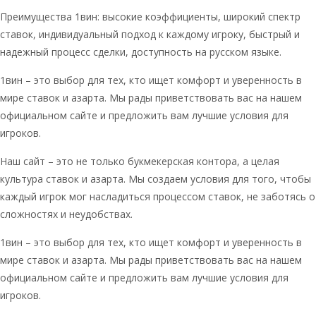
Преимущества 1вин: высокие коэффициенты, широкий спектр
ставок, индивидуальный подход к каждому игроку, быстрый и
надежный процесс сделки, доступность на русском языке.
1вин – это выбор для тех, кто ищет комфорт и уверенность в
мире ставок и азарта. Мы рады приветствовать вас на нашем
официальном сайте и предложить вам лучшие условия для
игроков.
Наш сайт – это не только букмекерская контора, а целая
культура ставок и азарта. Мы создаем условия для того, чтобы
каждый игрок мог насладиться процессом ставок, не заботясь о
сложностях и неудобствах.
1вин – это выбор для тех, кто ищет комфорт и уверенность в
мире ставок и азарта. Мы рады приветствовать вас на нашем
официальном сайте и предложить вам лучшие условия для
игроков.