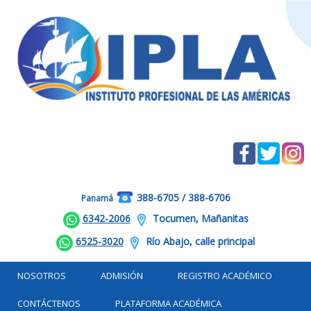
388-6705 / 388-6706
Panamá
6342-2006
Tocumen, Mañanitas
6525-3020
Río Abajo, calle principal
NOSOTROS
ADMISIÓN
REGISTRO ACADÉMICO
CONTÁCTENOS
PLATAFORMA ACADÉMICA