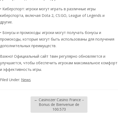
• Киберспорт: игроки могут играть в различные игры
киберспорта, включая Dota 2, CS:GO, League of Legends и
другие.
• Бонусы и промокоды: игроки могут получать бонусы и
промокоды, которые могут быть использованы для получения
дополнительных преимуществ.
Важно! Официальный сайт 1вин регулярно обновляется и
улучшается, чтобы обеспечить игрокам максимальное комфорт
и эффективность игры.
Filed Under:
News
←
Casinozer Casino France –
Bonus de Bienvenue de
100.573